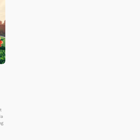
t
la
ng