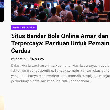
BANDAR BOLA
Situs Bandar Bola Online Aman dan
Terpercaya: Panduan Untuk Pemain
Cerdas
by admin
20/07/2025
Dalam dunia taruhan online, keamanan dan kepercayaan adala
faktor yang sangat penting. Banyak pemain mencari situs band
yang tidak hanya menawarkan odds menarik tetapi juga menja
perlindungan data dan keadilan. Situs bandar bola…