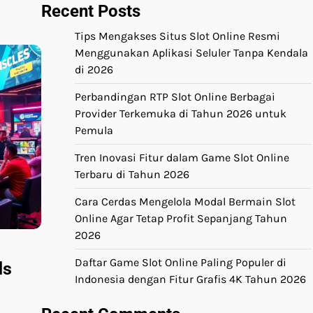
Recent Posts
Tips Mengakses Situs Slot Online Resmi
Menggunakan Aplikasi Seluler Tanpa Kendala
di 2026
Perbandingan RTP Slot Online Berbagai
Provider Terkemuka di Tahun 2026 untuk
Pemula
Tren Inovasi Fitur dalam Game Slot Online
Terbaru di Tahun 2026
Cara Cerdas Mengelola Modal Bermain Slot
Online Agar Tetap Profit Sepanjang Tahun
2026
Daftar Game Slot Online Paling Populer di
ds
Indonesia dengan Fitur Grafis 4K Tahun 2026