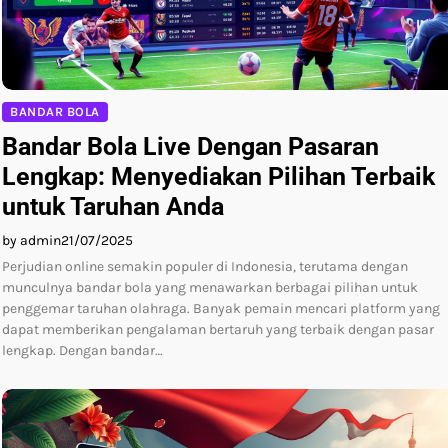
BANDAR BOLA
Bandar Bola Live Dengan Pasaran
Lengkap: Menyediakan Pilihan Terbaik
untuk Taruhan Anda
by admin
21/07/2025
Perjudian online semakin populer di Indonesia, terutama dengan
munculnya bandar bola yang menawarkan berbagai pilihan untuk
penggemar taruhan olahraga. Banyak pemain mencari platform yang
dapat memberikan pengalaman bertaruh yang terbaik dengan pasar
lengkap. Dengan bandar…