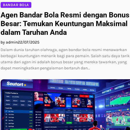
BANDAR BOLA
Agen Bandar Bola Resmi dengan Bonus
Besar: Temukan Keuntungan Maksimal
dalam Taruhan Anda
by admin
22/07/2025
Dalam dunia taruhan olahraga, agen bandar bola resmi menawarkan
berbagai keuntungan menarik bagi para pemain. Salah satu daya tarik
utama dari agen ini adalah bonus besar yang mereka tawarkan, yang
dapat meningkatkan pengalaman bertaruh dan…