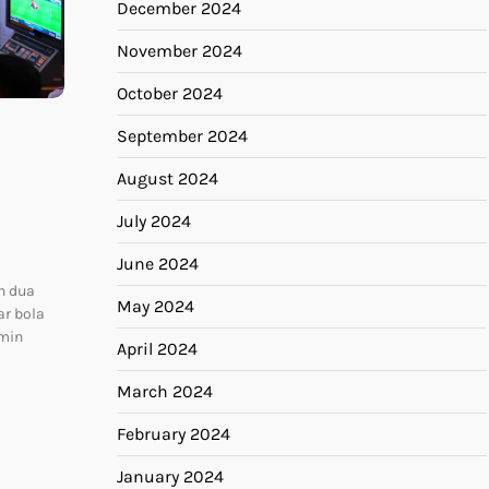
December 2024
November 2024
October 2024
September 2024
August 2024
July 2024
June 2024
h dua
May 2024
ar bola
min
April 2024
March 2024
February 2024
January 2024