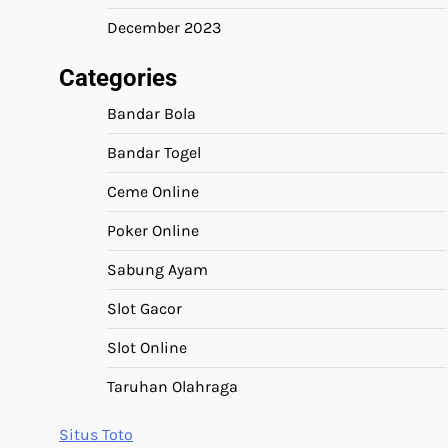
December 2023
Categories
Bandar Bola
Bandar Togel
Ceme Online
Poker Online
Sabung Ayam
Slot Gacor
Slot Online
Taruhan Olahraga
Situs Toto