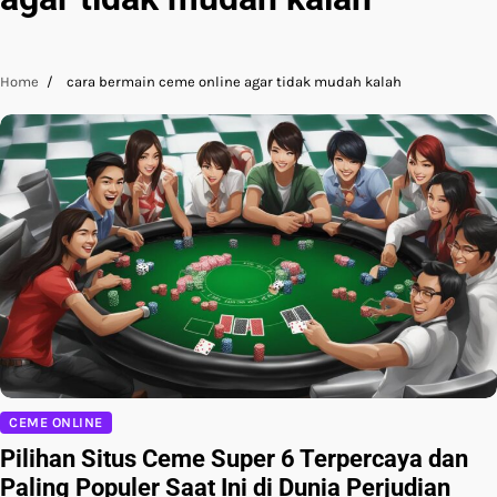
Home
cara bermain ceme online agar tidak mudah kalah
CEME ONLINE
Pilihan Situs Ceme Super 6 Terpercaya dan
Paling Populer Saat Ini di Dunia Perjudian