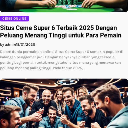
CEME ONLINE
Situs Ceme Super 6 Terbaik 2025 Dengan
Peluang Menang Tinggi untuk Para Pemain
by admin
15/01/2026
Dalam dunia permainan online, Situs Ceme Super 6 semakin populer di
kalangan penggemar judi. Dengan banyaknya pilihan yang tersedia,
penting bagi pemain untuk mengetahui situs mana yang menawarkan
peluang menang paling tinggi. Pada tahun 2025,…