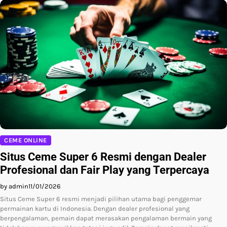
CEME ONLINE
Situs Ceme Super 6 Resmi dengan Dealer
Profesional dan Fair Play yang Terpercaya
by admin
11/01/2026
Situs Ceme Super 6 resmi menjadi pilihan utama bagi penggemar
permainan kartu di Indonesia. Dengan dealer profesional yang
berpengalaman, pemain dapat merasakan pengalaman bermain yang