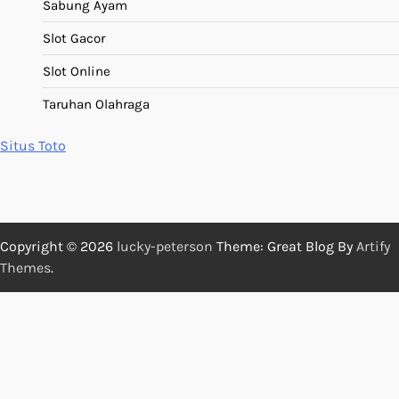
Sabung Ayam
Slot Gacor
Slot Online
Taruhan Olahraga
Situs Toto
Copyright © 2026
lucky-peterson
Theme: Great Blog By
Artify
Themes
.