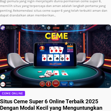
Bagi pemula yang ingin menjelajahi dunia permainan ceme super 6,
memilih situs yang terpercaya dan aman adalah langkah pertama yang
penting. Rekomendasi situs ceme super 6 yang telah terbukti aman dan
dapat diandalkan akan memberikan…
CEME ONLINE
Situs Ceme Super 6 Online Terbaik 2025
Dengan Modal Kecil yang Menguntungkan