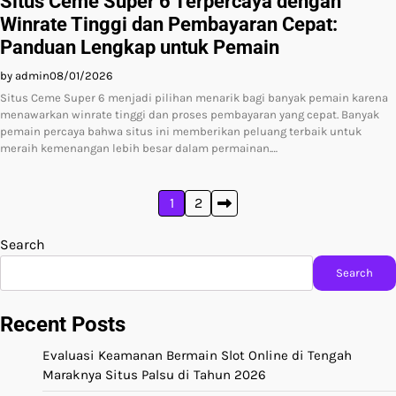
Situs Ceme Super 6 Terpercaya dengan
Winrate Tinggi dan Pembayaran Cepat:
Panduan Lengkap untuk Pemain
by admin
08/01/2026
Situs Ceme Super 6 menjadi pilihan menarik bagi banyak pemain karena
menawarkan winrate tinggi dan proses pembayaran yang cepat. Banyak
pemain percaya bahwa situs ini memberikan peluang terbaik untuk
meraih kemenangan lebih besar dalam permainan.…
Posts
1
2
pagination
Search
Search
Recent Posts
Evaluasi Keamanan Bermain Slot Online di Tengah
Maraknya Situs Palsu di Tahun 2026