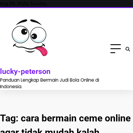
Skip
Aug 09, 2026, Sunday
to
content
lucky-peterson
Panduan Lengkap Bermain Judi Bola Online di
Indonesia.
Tag:
cara bermain ceme online
agar tidak mudah kalah