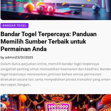
BANDAR TOGEL
Bandar Togel Terpercaya: Panduan
Memilih Sumber Terbaik untuk
Permainan Anda
by admin
23/01/2025
Dalam dunia perjudian online, memilih bandar togel terpercaya
sangatlah penting untuk memastikan keamanan dan keadilan. Banda
togel terpercaya menawarkan jaminan bahwa semua permainan
dilakukan secara fair, serta menyediakan proses transaksi yang aman
dan cepat. Dengan…