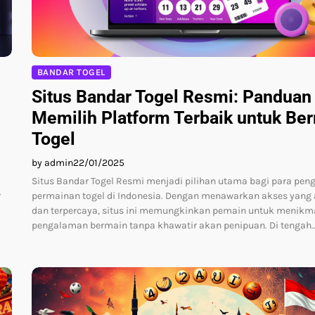
BANDAR TOGEL
Situs Bandar Togel Resmi: Panduan
Memilih Platform Terbaik untuk Be
Togel
by admin
22/01/2025
Situs Bandar Togel Resmi menjadi pilihan utama bagi para pe
r
permainan togel di Indonesia. Dengan menawarkan akses yang
dan terpercaya, situs ini memungkinkan pemain untuk menikm
pengalaman bermain tanpa khawatir akan penipuan. Di tengah