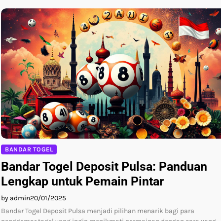
BANDAR TOGEL
Bandar Togel Deposit Pulsa: Panduan
Lengkap untuk Pemain Pintar
by admin
20/01/2025
Bandar Togel Deposit Pulsa menjadi pilihan menarik bagi para