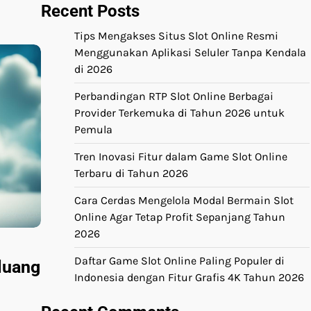
Recent Posts
Tips Mengakses Situs Slot Online Resmi
Menggunakan Aplikasi Seluler Tanpa Kendala
di 2026
Perbandingan RTP Slot Online Berbagai
Provider Terkemuka di Tahun 2026 untuk
Pemula
Tren Inovasi Fitur dalam Game Slot Online
Terbaru di Tahun 2026
Cara Cerdas Mengelola Modal Bermain Slot
Online Agar Tetap Profit Sepanjang Tahun
2026
Daftar Game Slot Online Paling Populer di
luang
Indonesia dengan Fitur Grafis 4K Tahun 2026