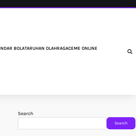
ANDAR BOLA
TARUHAN OLAHRAGA
CEME ONLINE
Search
Search