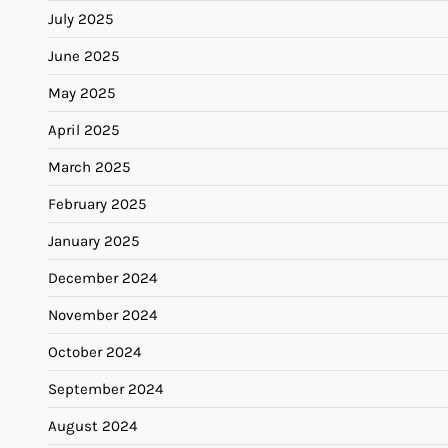
July 2025
June 2025
May 2025
April 2025
March 2025
February 2025
January 2025
December 2024
November 2024
October 2024
September 2024
August 2024