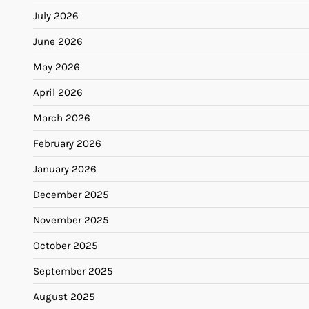
July 2026
June 2026
May 2026
April 2026
March 2026
February 2026
January 2026
December 2025
November 2025
October 2025
September 2025
August 2025