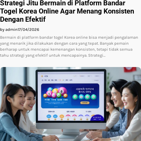
Strategi Jitu Bermain di Platform Bandar
Togel Korea Online Agar Menang Konsisten
Dengan Efektif
by admin
17/04/2026
Bermain di platform bandar togel Korea online bisa menjadi pengalaman
yang menarik jika dilakukan dengan cara yang tepat. Banyak pemain
berharap untuk mencapai kemenangan konsisten, tetapi tidak semua
tahu strategi yang efektif untuk mencapainya. Strategi…