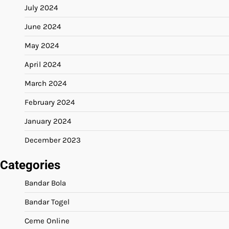
July 2024
June 2024
May 2024
April 2024
March 2024
February 2024
January 2024
December 2023
Categories
Bandar Bola
Bandar Togel
Ceme Online