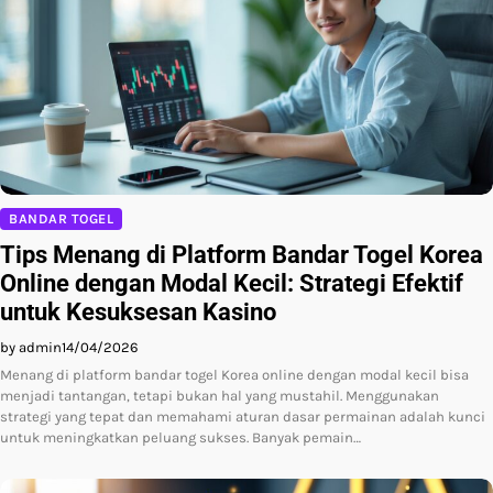
BANDAR TOGEL
Tips Menang di Platform Bandar Togel Korea
Online dengan Modal Kecil: Strategi Efektif
untuk Kesuksesan Kasino
by admin
14/04/2026
Menang di platform bandar togel Korea online dengan modal kecil bisa
menjadi tantangan, tetapi bukan hal yang mustahil. Menggunakan
strategi yang tepat dan memahami aturan dasar permainan adalah kunci
untuk meningkatkan peluang sukses. Banyak pemain…