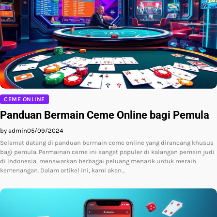
CEME ONLINE
Panduan Bermain Ceme Online bagi Pemula
by admin
05/09/2024
Selamat datang di panduan bermain ceme online yang dirancang khusus
bagi pemula. Permainan ceme ini sangat populer di kalangan pemain judi
di Indonesia, menawarkan berbagai peluang menarik untuk meraih
kemenangan. Dalam artikel ini, kami akan…