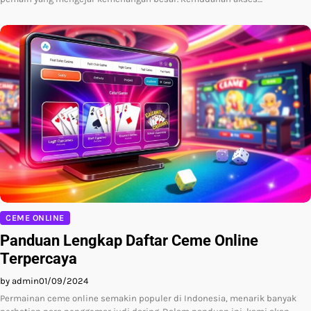
CEME ONLINE
Panduan Lengkap Daftar Ceme Online
Terpercaya
by admin
01/09/2024
Permainan ceme online semakin populer di Indonesia, menarik banyak