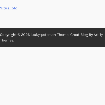
Situs Toto
Copyright © 2026
lucky-peterson
Theme: Great Blog By
Artify
Themes
.