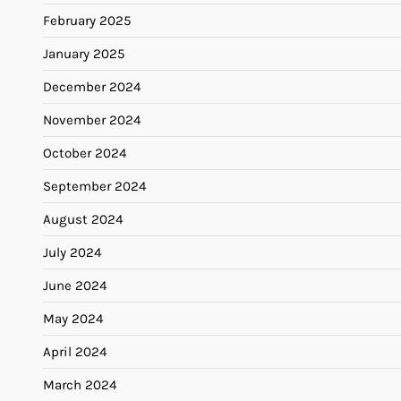
February 2025
January 2025
December 2024
November 2024
October 2024
September 2024
August 2024
July 2024
June 2024
May 2024
April 2024
March 2024