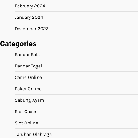
February 2024
January 2024
December 2023
Categories
Bandar Bola
Bandar Togel
Ceme Online
Poker Online
Sabung Ayam
Slot Gacor
Slot Online
Taruhan Olahraga