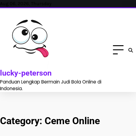
Skip
Aug 06, 2026, Thursday
to
content
lucky-peterson
Panduan Lengkap Bermain Judi Bola Online di
Indonesia.
Category:
Ceme Online