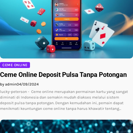
CEME ONLINE
Ceme Online Deposit Pulsa Tanpa Potongan
by admin
04/09/2024
lucky-peterson - Ceme online merupakan permainan kartu yang sangat
diminati di Indonesia dan semakin mudah diakses melalui sistem
deposit pulsa tanpa potongan. Dengan kemudahan ini, pemain dapat
menikmati keuntungan ceme online tanpa harus khawatir tentang…