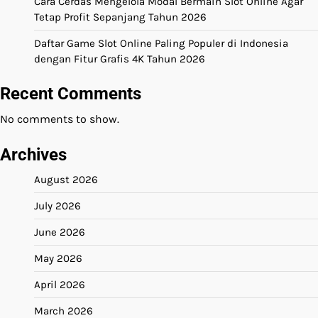
Cara Cerdas Mengelola Modal Bermain Slot Online Agar
Tetap Profit Sepanjang Tahun 2026
Daftar Game Slot Online Paling Populer di Indonesia
dengan Fitur Grafis 4K Tahun 2026
Recent Comments
No comments to show.
Archives
August 2026
July 2026
June 2026
May 2026
April 2026
March 2026