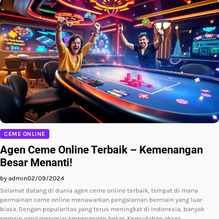
CEME ONLINE
Agen Ceme Online Terbaik – Kemenangan
Besar Menanti!
by admin
02/09/2024
Selamat datang di dunia agen ceme online terbaik, tempat di mana
permainan ceme online menawarkan pengalaman bermain yang luar
biasa. Dengan popularitas yang terus meningkat di Indonesia, banyak
pemain yang mengejar kemenangan besar. Kemudahan akses…