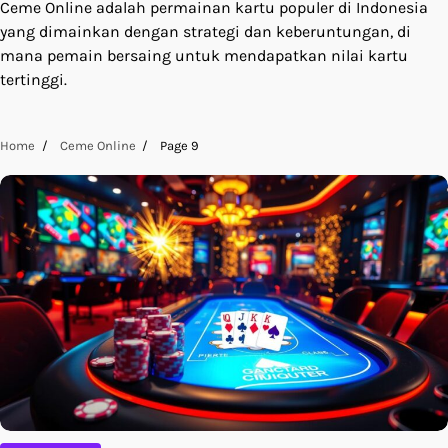
Ceme Online adalah permainan kartu populer di Indonesia
yang dimainkan dengan strategi dan keberuntungan, di
mana pemain bersaing untuk mendapatkan nilai kartu
tertinggi.
Home
Ceme Online
Page 9