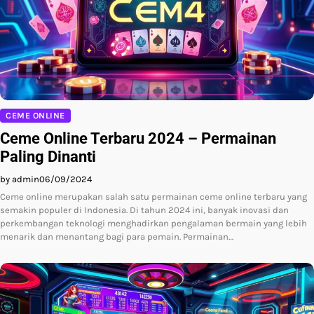
CEME ONLINE
Ceme Online Terbaru 2024 – Permainan
Paling Dinanti
by admin
06/09/2024
Ceme online merupakan salah satu permainan ceme online terbaru yang
semakin populer di Indonesia. Di tahun 2024 ini, banyak inovasi dan
perkembangan teknologi menghadirkan pengalaman bermain yang lebih
menarik dan menantang bagi para pemain. Permainan…