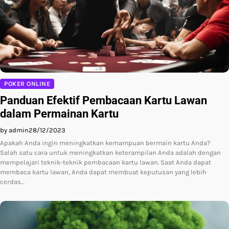
POKER ONLINE
Panduan Efektif Pembacaan Kartu Lawan
dalam Permainan Kartu
by admin
28/12/2023
Apakah Anda ingin meningkatkan kemampuan bermain kartu Anda?
Salah satu cara untuk meningkatkan keterampilan Anda adalah dengan
mempelajari teknik-teknik pembacaan kartu lawan. Saat Anda dapat
membaca kartu lawan, Anda dapat membuat keputusan yang lebih
cerdas…