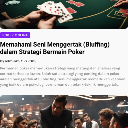
POKER ONLINE
Memahami Seni Menggertak (Bluffing)
dalam Strategi Bermain Poker
by admin
29/12/2023
Permainan poker memerlukan strategi yang matang dan analisis yang
cermat terhadap lawan. Salah satu strategi yang penting dalam poker
adalah menggertak atau bluffing. Seni menggertak memerlukan keahlian
yang baik dalam psikologi permainan dan teknik-teknik menggertak…