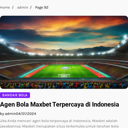
Home
admin
Page 92
BANDAR BOLA
Agen Bola Maxbet Terpercaya di Indonesia
by admin
04/01/2024
Jika Anda mencari agen bola terpercaya di Indonesia, Maxbet adalah
jawabannya. Maxbet merupakan situs terkemuka untuk taruhan bola