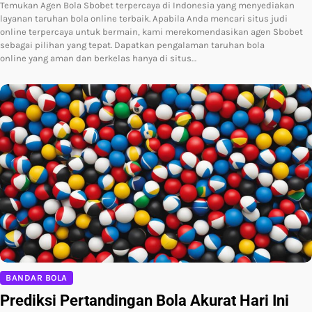
Temukan Agen Bola Sbobet terpercaya di Indonesia yang menyediakan
layanan taruhan bola online terbaik. Apabila Anda mencari situs judi
online terpercaya untuk bermain, kami merekomendasikan agen Sbobet
sebagai pilihan yang tepat. Dapatkan pengalaman taruhan bola
online yang aman dan berkelas hanya di situs…
BANDAR BOLA
Prediksi Pertandingan Bola Akurat Hari Ini