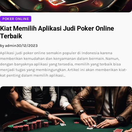
POKER ONLINE
Kiat Memilih Aplikasi Judi Poker Online
Terbaik
by admin
30/12/2023
Aplikasi judi poker online semakin populer di Indonesia karena
memberikan kemudahan dan kenyamanan dalam bermain. Namun,
dengan banyaknya aplikasi yang tersedia, memilih yang terbaik bisa
menjadi tugas yang membingungkan. Artikel ini akan memberikan kiat-
kat penting dalam memilih aplikasi…