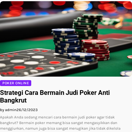
POKER ONLINE
Strategi Cara Bermain Judi Poker Anti
Bangkrut
by admin
26/12/2023
Apakah Anda sedang mencari cara bermain judi poker agar tidak
bangkrut? Bermain poker memang bisa sangat mengasyikkan dan
menggiurkan, namun juga bisa sangat merugikan jika tidak dikelola