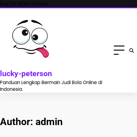
Skip
Aug 09, 2026, Sunday
to
content
lucky-peterson
Panduan Lengkap Bermain Judi Bola Online di
Indonesia.
Author:
admin