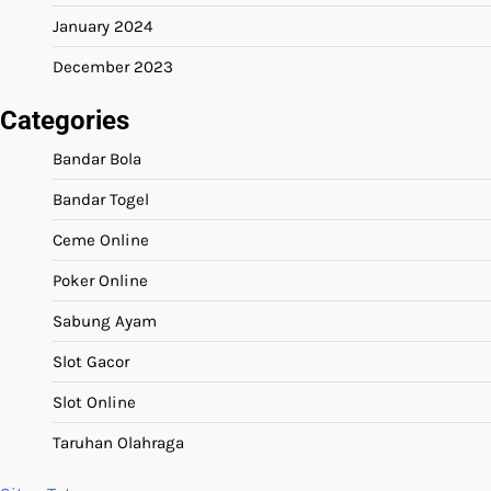
January 2024
December 2023
Categories
Bandar Bola
Bandar Togel
Ceme Online
Poker Online
Sabung Ayam
Slot Gacor
Slot Online
Taruhan Olahraga