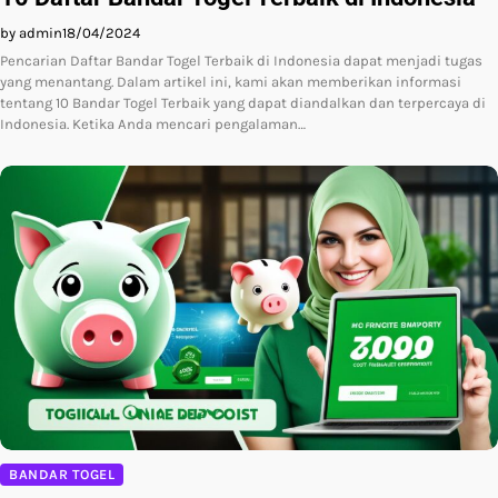
by admin
18/04/2024
Pencarian Daftar Bandar Togel Terbaik di Indonesia dapat menjadi tugas
yang menantang. Dalam artikel ini, kami akan memberikan informasi
tentang 10 Bandar Togel Terbaik yang dapat diandalkan dan terpercaya di
Indonesia. Ketika Anda mencari pengalaman…
BANDAR TOGEL