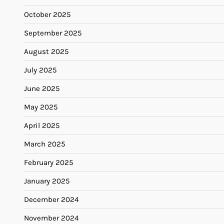
October 2025
September 2025
August 2025
July 2025
June 2025
May 2025
April 2025
March 2025
February 2025
January 2025
December 2024
November 2024