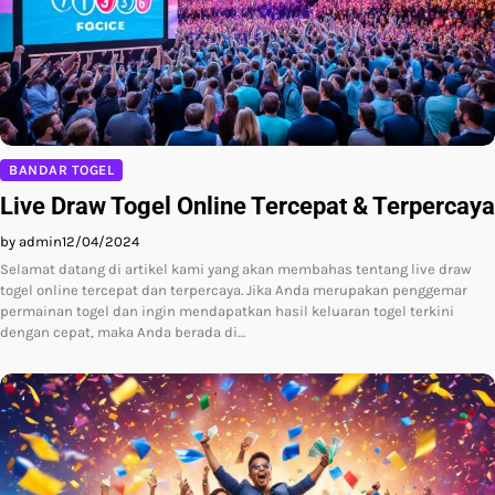
BANDAR TOGEL
Live Draw Togel Online Tercepat & Terpercaya
by admin
12/04/2024
Selamat datang di artikel kami yang akan membahas tentang live draw
togel online tercepat dan terpercaya. Jika Anda merupakan penggemar
permainan togel dan ingin mendapatkan hasil keluaran togel terkini
dengan cepat, maka Anda berada di…