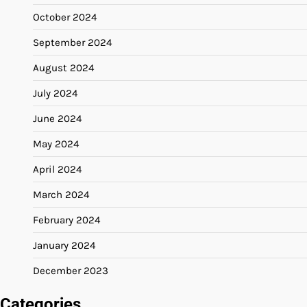
October 2024
September 2024
August 2024
July 2024
June 2024
May 2024
April 2024
March 2024
February 2024
January 2024
December 2023
Categories