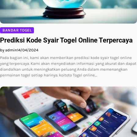
BANDAR TOGEL
Prediksi Kode Syair Togel Online Terpercaya
by admin
14/04/2024
Pada bagian ini, kami akan memberikan prediksi kode syair togel online
yang terpercaya. Kami akan menyediakan informasi yang akurat dan dapat
diandalkan untuk meningkatkan peluang Anda dalam memenangkan
permainan togel setiap harinya. koitoto Togel online…