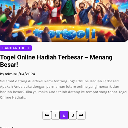
BANDAR TOGEL
Togel Online Hadiah Terbesar – Menang
Besar!
by admin
11/04/2024
Selamat datang di artikel kami tentang Togel Online Hadiah Terbesar!
Apakah Anda suka dengan permainan lotere online yang menarik dan
hadiah besar? Jika ya, maka Anda telah datang ke tempat yang tepat. Togel
Online Hadiah…
Posts
1
2
3
pagination