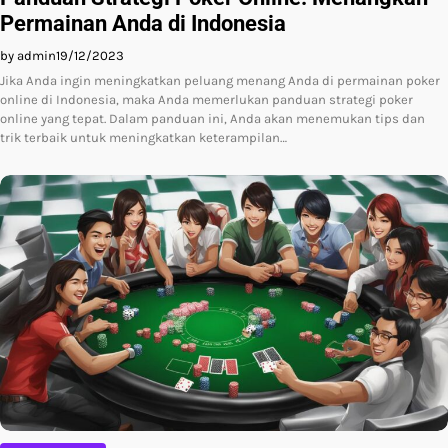
Permainan Anda di Indonesia
by admin
19/12/2023
Jika Anda ingin meningkatkan peluang menang Anda di permainan poker
online di Indonesia, maka Anda memerlukan panduan strategi poker
online yang tepat. Dalam panduan ini, Anda akan menemukan tips dan
trik terbaik untuk meningkatkan keterampilan…