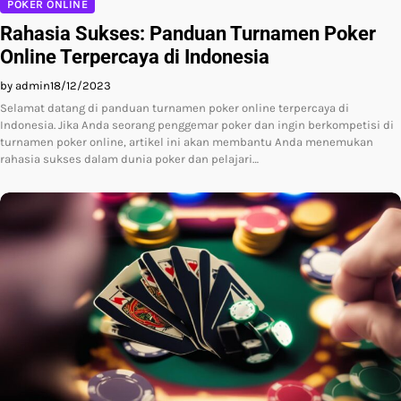
POKER ONLINE
Rahasia Sukses: Panduan Turnamen Poker
Online Terpercaya di Indonesia
by admin
18/12/2023
Selamat datang di panduan turnamen poker online terpercaya di
Indonesia. Jika Anda seorang penggemar poker dan ingin berkompetisi di
turnamen poker online, artikel ini akan membantu Anda menemukan
rahasia sukses dalam dunia poker dan pelajari…