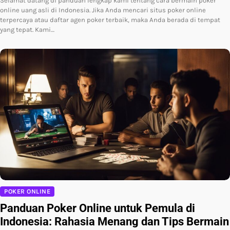
Selamat datang di panduan lengkap kami tentang cara bermain poker
online uang asli di Indonesia. Jika Anda mencari situs poker online
terpercaya atau daftar agen poker terbaik, maka Anda berada di tempat
yang tepat. Kami…
POKER ONLINE
Panduan Poker Online untuk Pemula di
Indonesia: Rahasia Menang dan Tips Bermain