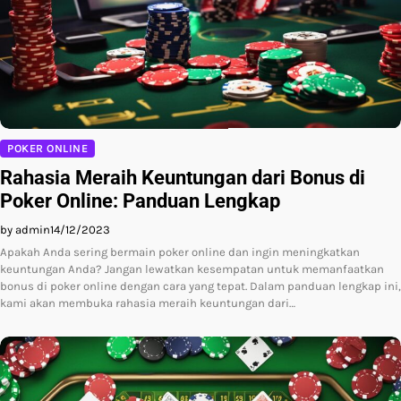
POKER ONLINE
Rahasia Meraih Keuntungan dari Bonus di
Poker Online: Panduan Lengkap
by admin
14/12/2023
Apakah Anda sering bermain poker online dan ingin meningkatkan
keuntungan Anda? Jangan lewatkan kesempatan untuk memanfaatkan
bonus di poker online dengan cara yang tepat. Dalam panduan lengkap ini,
kami akan membuka rahasia meraih keuntungan dari…