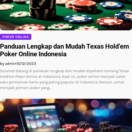
POKER ONLINE
Panduan Lengkap dan Mudah Texas Hold’em
Poker Online Indonesia
by admin
15/12/2023
Selamat datang di panduan lengkap dan mudah dipahami tentang Texas
Hold'em Poker Online di Indonesia. Saat ini, poker online menjadi salah
satu permainan kartu yang paling populer di Indonesia. Namun, untuk
menjadi pemain poker yang…