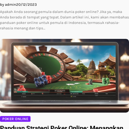
by admin
20/12/2023
Apakah Anda seorang pemula dalam dunia poker online? Jika ya, maka
Anda berada di tempat yang tepat. Dalam artikel ini, kami akan membahas
panduan poker online untuk pemula di Indonesia, termasuk rahasia-
rahasia menang dan tips…
POKER ONLINE
Panduan Strategi Poker Online: Menangkan