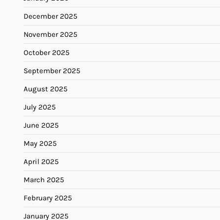
December 2025
November 2025
October 2025
September 2025
August 2025
July 2025
June 2025
May 2025
April 2025
March 2025
February 2025
January 2025