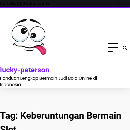
Skip
Aug 08, 2026, Saturday
to
content
lucky-peterson
Panduan Lengkap Bermain Judi Bola Online di
Indonesia.
Tag:
Keberuntungan Bermain
Slot