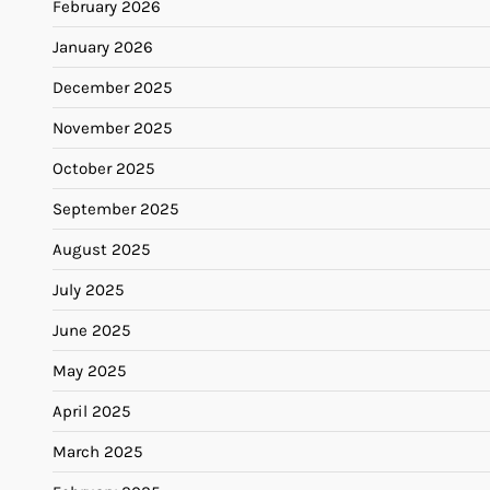
February 2026
January 2026
December 2025
November 2025
October 2025
September 2025
August 2025
July 2025
June 2025
May 2025
April 2025
March 2025