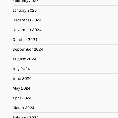
February 2025
January 2025
December 2024
November 2024
October 2024
September 2024
August 2024
July 2024
June 2024
May 2024
April 2024
March 2024
February 2024