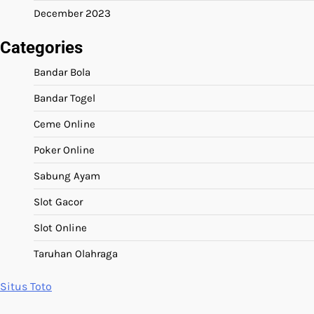
December 2023
Categories
Bandar Bola
Bandar Togel
Ceme Online
Poker Online
Sabung Ayam
Slot Gacor
Slot Online
Taruhan Olahraga
Situs Toto