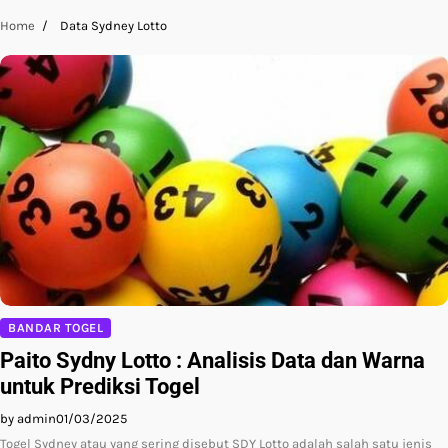
Home
Data Sydney Lotto
BANDAR TOGEL
Paito Sydny Lotto : Analisis Data dan Warna
untuk Prediksi Togel
by admin
01/03/2025
Togel Sydney atau yang sering disebut SDY Lotto adalah salah satu jenis