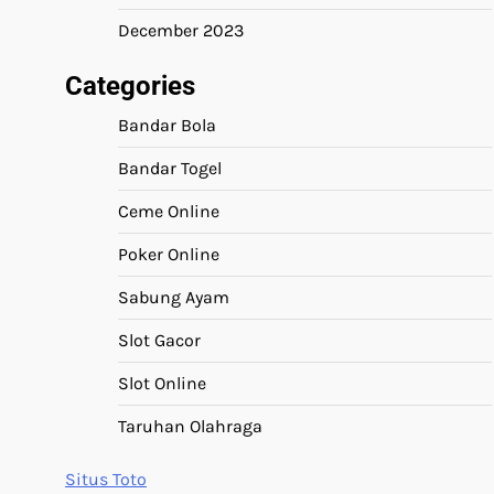
December 2023
Categories
Bandar Bola
Bandar Togel
Ceme Online
Poker Online
Sabung Ayam
Slot Gacor
Slot Online
Taruhan Olahraga
Situs Toto