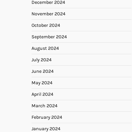
December 2024
November 2024
October 2024
September 2024
August 2024
July 2024
June 2024
May 2024
April 2024
March 2024
February 2024
January 2024