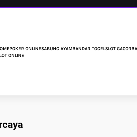
OME
POKER ONLINE
SABUNG AYAM
BANDAR TOGEL
SLOT GACOR
B
LOT ONLINE
rcaya