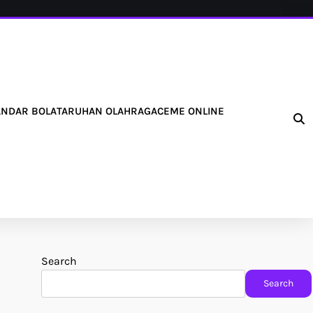
ANDAR BOLA
TARUHAN OLAHRAGA
CEME ONLINE
Search
Search